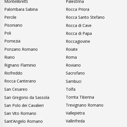
Montelibretti
Palestrina
Palombara Sabina
Rocca Priora
Percile
Rocca Santo Stefano
Pisoniano
Rocca di Cave
Poli
Rocca di Papa
Pomezia
Roccagiovine
Ponzano Romano
Roiate
Riano
Roma
Rignano Flaminio
Roviano
Riofreddo
Sacrofano
Rocca Canterano
Sambuci
San Cesareo
Tolfa
Torrita Tiberina
San Gregorio da Sassola
Trevignano Romano
San Polo dei Cavalieri
Vallepietra
San Vito Romano
Vallinfreda
Sant’Angelo Romano