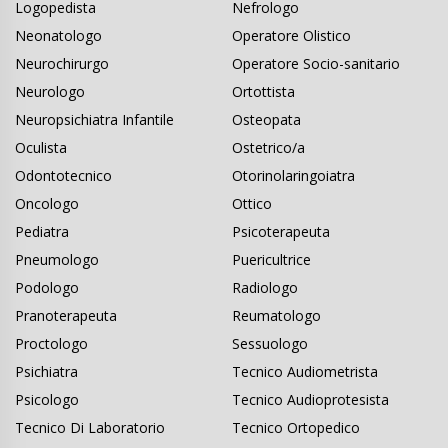
Logopedista
Nefrologo
Neonatologo
Operatore Olistico
Neurochirurgo
Operatore Socio-sanitario
Neurologo
Ortottista
Neuropsichiatra Infantile
Osteopata
Oculista
Ostetrico/a
Odontotecnico
Otorinolaringoiatra
Oncologo
Ottico
Pediatra
Psicoterapeuta
Pneumologo
Puericultrice
Podologo
Radiologo
Pranoterapeuta
Reumatologo
Proctologo
Sessuologo
Psichiatra
Tecnico Audiometrista
Psicologo
Tecnico Audioprotesista
Tecnico Di Laboratorio
Tecnico Ortopedico