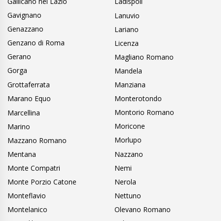
Gallicano nel Lazio
Ladispoli
Gavignano
Lanuvio
Genazzano
Lariano
Genzano di Roma
Licenza
Gerano
Magliano Romano
Gorga
Mandela
Grottaferrata
Manziana
Marano Equo
Monterotondo
Montorio Romano
Marcellina
Moricone
Marino
Morlupo
Mazzano Romano
Mentana
Nazzano
Monte Compatri
Nemi
Monte Porzio Catone
Nerola
Monteflavio
Nettuno
Montelanico
Olevano Romano