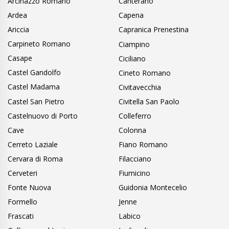
Arcinazzo Romano
Canterano
Ardea
Capena
Ariccia
Capranica Prenestina
Carpineto Romano
Ciampino
Casape
Ciciliano
Castel Gandolfo
Cineto Romano
Castel Madama
Civitavecchia
Castel San Pietro
Civitella San Paolo
Castelnuovo di Porto
Colleferro
Cave
Colonna
Cerreto Laziale
Fiano Romano
Cervara di Roma
Filacciano
Cerveteri
Fiumicino
Fonte Nuova
Guidonia Montecelio
Formello
Jenne
Frascati
Labico