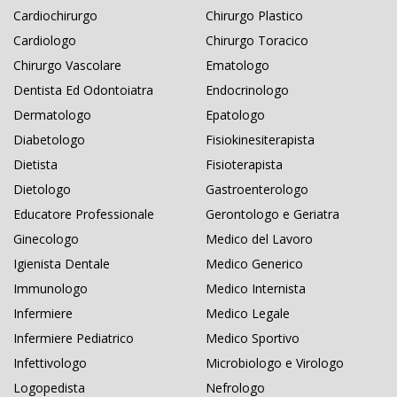
Cardiochirurgo
Chirurgo Plastico
Cardiologo
Chirurgo Toracico
Chirurgo Vascolare
Ematologo
Dentista Ed Odontoiatra
Endocrinologo
Dermatologo
Epatologo
Diabetologo
Fisiokinesiterapista
Dietista
Fisioterapista
Dietologo
Gastroenterologo
Educatore Professionale
Gerontologo e Geriatra
Ginecologo
Medico del Lavoro
Igienista Dentale
Medico Generico
Immunologo
Medico Internista
Infermiere
Medico Legale
Infermiere Pediatrico
Medico Sportivo
Infettivologo
Microbiologo e Virologo
Logopedista
Nefrologo