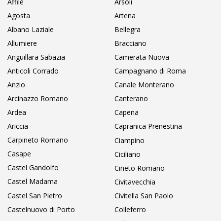
Affile
Arsoli
Agosta
Artena
Albano Laziale
Bellegra
Allumiere
Bracciano
Anguillara Sabazia
Camerata Nuova
Anticoli Corrado
Campagnano di Roma
Anzio
Canale Monterano
Arcinazzo Romano
Canterano
Ardea
Capena
Ariccia
Capranica Prenestina
Carpineto Romano
Ciampino
Casape
Ciciliano
Castel Gandolfo
Cineto Romano
Castel Madama
Civitavecchia
Castel San Pietro
Civitella San Paolo
Castelnuovo di Porto
Colleferro