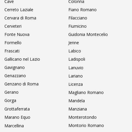
Cave
Colonna
Cerreto Laziale
Fiano Romano
Cervara di Roma
Filacciano
Cerveteri
Fiumicino
Fonte Nuova
Guidonia Montecelio
Formello
Jenne
Frascati
Labico
Gallicano nel Lazio
Ladispoli
Gavignano
Lanuvio
Genazzano
Lariano
Genzano di Roma
Licenza
Gerano
Magliano Romano
Gorga
Mandela
Grottaferrata
Manziana
Marano Equo
Monterotondo
Montorio Romano
Marcellina