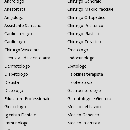
Andrologo
Chirurgo Generale
Anestetista
Chirurgo Maxillo-facciale
Angiologo
Chirurgo Ortopedico
Assistente Sanitario
Chirurgo Pediatrico
Cardiochirurgo
Chirurgo Plastico
Cardiologo
Chirurgo Toracico
Chirurgo Vascolare
Ematologo
Dentista Ed Odontoiatra
Endocrinologo
Dermatologo
Epatologo
Diabetologo
Fisiokinesiterapista
Dietista
Fisioterapista
Dietologo
Gastroenterologo
Educatore Professionale
Gerontologo e Geriatra
Ginecologo
Medico del Lavoro
Igienista Dentale
Medico Generico
Immunologo
Medico Internista