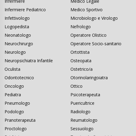
Infermiere
Medico Legale
Infermiere Pediatrico
Medico Sportivo
Infettivologo
Microbiologo e Virologo
Logopedista
Nefrologo
Neonatologo
Operatore Olistico
Neurochirurgo
Operatore Socio-sanitario
Neurologo
Ortottista
Neuropsichiatra Infantile
Osteopata
Oculista
Ostetrico/a
Odontotecnico
Otorinolaringoiatra
Oncologo
Ottico
Pediatra
Psicoterapeuta
Pneumologo
Puericultrice
Podologo
Radiologo
Pranoterapeuta
Reumatologo
Proctologo
Sessuologo