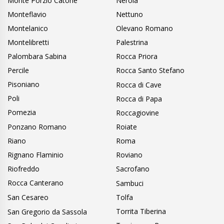
Monte Porzio Catone
Nerola
Monteflavio
Nettuno
Montelanico
Olevano Romano
Montelibretti
Palestrina
Palombara Sabina
Rocca Priora
Percile
Rocca Santo Stefano
Pisoniano
Rocca di Cave
Poli
Rocca di Papa
Pomezia
Roccagiovine
Ponzano Romano
Roiate
Riano
Roma
Rignano Flaminio
Roviano
Riofreddo
Sacrofano
Rocca Canterano
Sambuci
San Cesareo
Tolfa
Torrita Tiberina
San Gregorio da Sassola