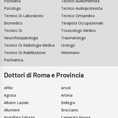
Psichiatra
Tecnico Audiometrista
Psicologo
Tecnico Audioprotesista
Tecnico Di Laboratorio
Tecnico Ortopedico
Biomedico
Terapista Occupazionale
Tecnico Di
Tossicologo Medico
Neurofisiopatologia
Traumatologo
Tecnico Di Radiologia Medica
Urologo
Tecnico Di Riabilitazione
Veterinario
Psichiatrica
Dottori di Roma e Provincia
Affile
Arsoli
Agosta
Artena
Albano Laziale
Bellegra
Allumiere
Bracciano
Anguillara Sabazia
Camerata Nuova