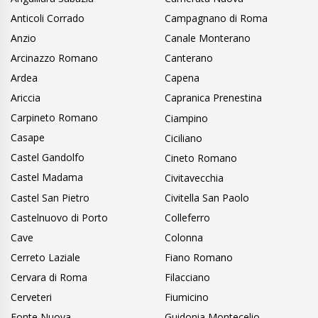
Anticoli Corrado
Campagnano di Roma
Anzio
Canale Monterano
Arcinazzo Romano
Canterano
Ardea
Capena
Ariccia
Capranica Prenestina
Carpineto Romano
Ciampino
Casape
Ciciliano
Castel Gandolfo
Cineto Romano
Castel Madama
Civitavecchia
Castel San Pietro
Civitella San Paolo
Castelnuovo di Porto
Colleferro
Cave
Colonna
Cerreto Laziale
Fiano Romano
Cervara di Roma
Filacciano
Cerveteri
Fiumicino
Fonte Nuova
Guidonia Montecelio