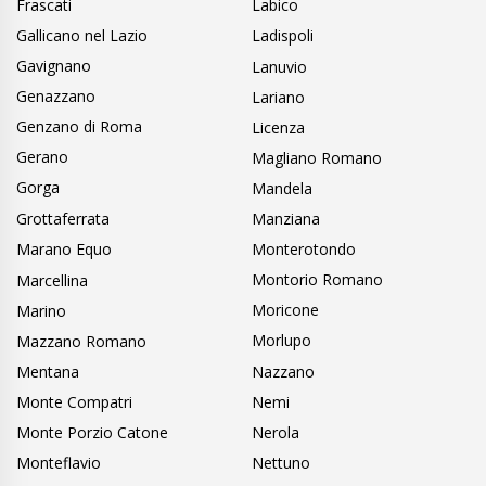
Frascati
Labico
Gallicano nel Lazio
Ladispoli
Gavignano
Lanuvio
Genazzano
Lariano
Genzano di Roma
Licenza
Gerano
Magliano Romano
Gorga
Mandela
Grottaferrata
Manziana
Marano Equo
Monterotondo
Montorio Romano
Marcellina
Moricone
Marino
Morlupo
Mazzano Romano
Mentana
Nazzano
Monte Compatri
Nemi
Monte Porzio Catone
Nerola
Monteflavio
Nettuno