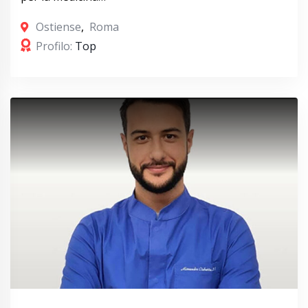
Ostiense
,
Roma
Profilo:
Top