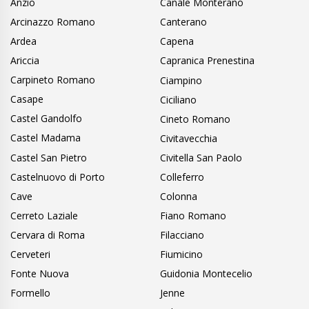
Anzio
Canale Monterano
Arcinazzo Romano
Canterano
Ardea
Capena
Ariccia
Capranica Prenestina
Carpineto Romano
Ciampino
Casape
Ciciliano
Castel Gandolfo
Cineto Romano
Castel Madama
Civitavecchia
Castel San Pietro
Civitella San Paolo
Castelnuovo di Porto
Colleferro
Cave
Colonna
Cerreto Laziale
Fiano Romano
Cervara di Roma
Filacciano
Cerveteri
Fiumicino
Fonte Nuova
Guidonia Montecelio
Formello
Jenne