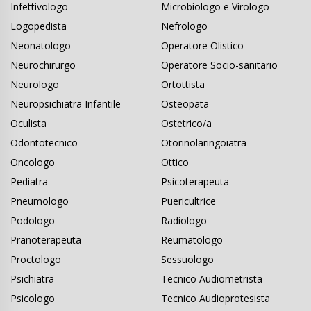
Infettivologo
Microbiologo e Virologo
Logopedista
Nefrologo
Neonatologo
Operatore Olistico
Neurochirurgo
Operatore Socio-sanitario
Neurologo
Ortottista
Neuropsichiatra Infantile
Osteopata
Oculista
Ostetrico/a
Odontotecnico
Otorinolaringoiatra
Oncologo
Ottico
Pediatra
Psicoterapeuta
Pneumologo
Puericultrice
Podologo
Radiologo
Pranoterapeuta
Reumatologo
Proctologo
Sessuologo
Psichiatra
Tecnico Audiometrista
Psicologo
Tecnico Audioprotesista