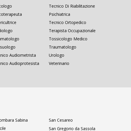
cologo
Tecnico Di Riabilitazione
coterapeuta
Psichiatrica
ricultrice
Tecnico Ortopedico
iologo
Terapista Occupazionale
umatologo
Tossicologo Medico
suologo
Traumatologo
nico Audiometrista
Urologo
nico Audioprotesista
Veterinario
ombara Sabina
San Cesareo
cile
San Gregorio da Sassola