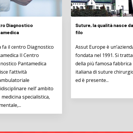
re, la qualità nasce da un
Come diventare “Naturopa
IL PERCORSO
t Europe è un’azienda
PROFESSIONALE PER
ata nel 1991. Si tratta
DIVENTARE NATUROPATI
a più famosa fabbrica
ROMA L’European
iana di suture chirurgiche,
Naturopatily and Natural
 presente...
Medicine Institute – Scuol
Formazione in Scienze...