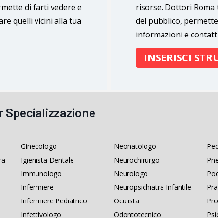
rmette di farti vedere e
risorse. Dottori Roma t
re quelli vicini alla tua
del pubblico, permette
informazioni e contatti 
INSERISCI ST
r Specializzazione
Ginecologo
Neonatologo
Ped
ra
Igienista Dentale
Neurochirurgo
Pn
Immunologo
Neurologo
Po
Infermiere
Neuropsichiatra Infantile
Pra
Infermiere Pediatrico
Oculista
Pro
Infettivologo
Odontotecnico
Psi