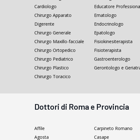
Cardiologo
Educatore Professiona
Chirurgo Apparato
Ematologo
Digerente
Endocrinologo
Chirurgo Generale
Epatologo
Chirurgo Maxillo-facciale
Fisiokinesiterapista
Chirurgo Ortopedico
Fisioterapista
Chirurgo Pediatrico
Gastroenterologo
Chirurgo Plastico
Gerontologo e Geriatr
Chirurgo Toracico
Dottori di Roma e Provincia
Affile
Carpineto Romano
Agosta
Casape