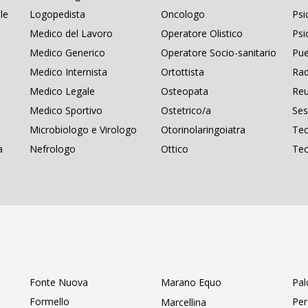
le
Logopedista
Oncologo
Psi
Medico del Lavoro
Operatore Olistico
Psi
Medico Generico
Operatore Socio-sanitario
Pue
Medico Internista
Ortottista
Rad
Medico Legale
Osteopata
Re
Medico Sportivo
Ostetrico/a
Ses
Microbiologo e Virologo
Otorinolaringoiatra
Tec
a
Nefrologo
Ottico
Tec
Fonte Nuova
Marano Equo
Pal
Formello
Per
Marcellina