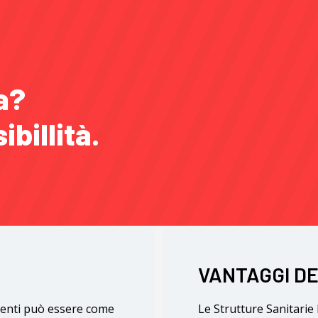
a?
billità.
VANTAGGI D
clienti può essere come
Le Strutture Sanitari