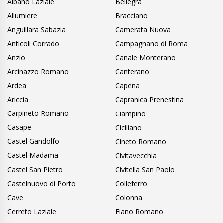
Albano Laziale
Bellegra
Allumiere
Bracciano
Anguillara Sabazia
Camerata Nuova
Anticoli Corrado
Campagnano di Roma
Anzio
Canale Monterano
Arcinazzo Romano
Canterano
Ardea
Capena
Ariccia
Capranica Prenestina
Carpineto Romano
Ciampino
Casape
Ciciliano
Castel Gandolfo
Cineto Romano
Castel Madama
Civitavecchia
Castel San Pietro
Civitella San Paolo
Castelnuovo di Porto
Colleferro
Cave
Colonna
Cerreto Laziale
Fiano Romano