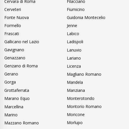
Cervara di Roma
Filacciano
Cerveteri
Fiumicino
Fonte Nuova
Guidonia Montecelio
Formello
Jenne
Frascati
Labico
Gallicano nel Lazio
Ladispoli
Gavignano
Lanuvio
Genazzano
Lariano
Genzano di Roma
Licenza
Gerano
Magliano Romano
Gorga
Mandela
Grottaferrata
Manziana
Marano Equo
Monterotondo
Montorio Romano
Marcellina
Moricone
Marino
Morlupo
Mazzano Romano