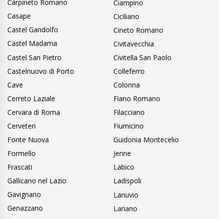
Carpineto Romano
Ciampino
Casape
Ciciliano
Castel Gandolfo
Cineto Romano
Castel Madama
Civitavecchia
Castel San Pietro
Civitella San Paolo
Castelnuovo di Porto
Colleferro
Cave
Colonna
Cerreto Laziale
Fiano Romano
Cervara di Roma
Filacciano
Cerveteri
Fiumicino
Fonte Nuova
Guidonia Montecelio
Formello
Jenne
Frascati
Labico
Gallicano nel Lazio
Ladispoli
Gavignano
Lanuvio
Genazzano
Lariano