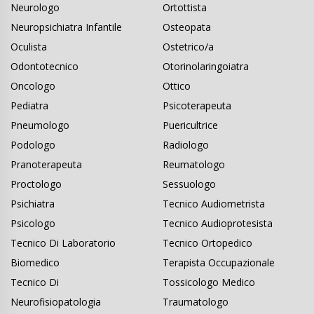
Neurologo
Ortottista
Neuropsichiatra Infantile
Osteopata
Oculista
Ostetrico/a
Odontotecnico
Otorinolaringoiatra
Oncologo
Ottico
Pediatra
Psicoterapeuta
Pneumologo
Puericultrice
Podologo
Radiologo
Pranoterapeuta
Reumatologo
Proctologo
Sessuologo
Psichiatra
Tecnico Audiometrista
Psicologo
Tecnico Audioprotesista
Tecnico Di Laboratorio
Tecnico Ortopedico
Biomedico
Terapista Occupazionale
Tecnico Di
Tossicologo Medico
Neurofisiopatologia
Traumatologo